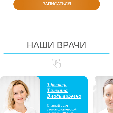
только самое современное оборудование
и безопасные материалы, что является
гарантией успешного лечения разных
заболеваний ротовой полости.
Каждый наш пациент получает индивидуальный
подход, качественный сервис и полный
комплекс услуг, начиная
от стандартного профилактического осмотра
и заканчивая установкой имплантов. Прием
проводится по записи: необходимо лишь
выбрать удобное время.
Красивые зубы — это не только ваша
привлекательность и уверенность в себе,
но и залог здоровья всего организма.
Не откладывайте визит в стоматологию
ВИТАЛ — мы поможем даже в самых сложных
случаях.