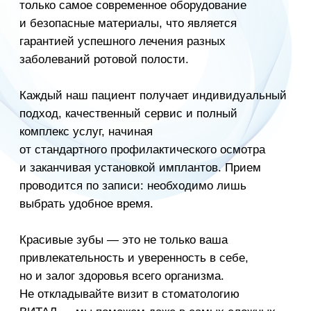
Терапевтическая
стоматология
Профессиональная
гигиена
Эстетическая гигиена
Протезирование
Диагностика
О клинике
Лицензия ЛО41-01107-72/00640404 от 08 февраля 2023 г.
Услуги являются медицинскими и требуют консультации
специалиста
Тюмень Преображенский
ул. Губернская, д. 40
+7 (952) 341-70-18