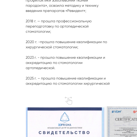
профилактики заболеваний тканей
пародонта», освоила методику и технику
введения препаратов «Ревидент»;
2018 г. — прошла профессиональную
переподготовку по ортопедической
стоматологии;
2020 г. -прошла повышение квалификации по
хирургической стоматологии;
2023 г. - прошла повышение квалификации и
УДОБНОЕ
аккредитацию по стоматологии
ортопедической.
РАСПОЛОЖЕНИЕ
2025 г. – прошла повышение квалификации и
аккредитацию по стоматологии хирургической
ул. Губернская, д. 40
+7 (952) 341-70-18