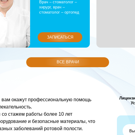
Лицензия ЛО41-01107-72/
окажут профессиональную помощь
Услуги являются 
ьность.
консульта
ем работы более 10 лет
ание и безопасные материалы, что
заболеваний ротовой полости.
подход, качественный сервис
аканчивая установкой имплантов.
выбрать удобное время.
Я согласен с
политикой к
льность и уверенность в себе,
ывайте визит в стоматологию
ОСТАВ
учаях.