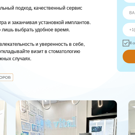
апевтическая
Тюмень Преображенский
ул. Губернская, д. 40
матология
фессиональная гигиена
+7 (952) 341-70-18