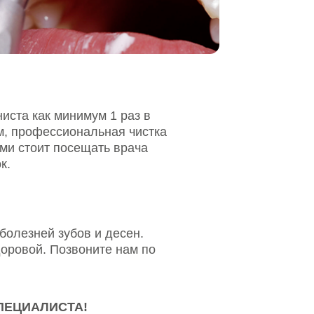
имум 1 раз в
ональная чистка
сещать врача
ов и десен.
воните нам по
А!