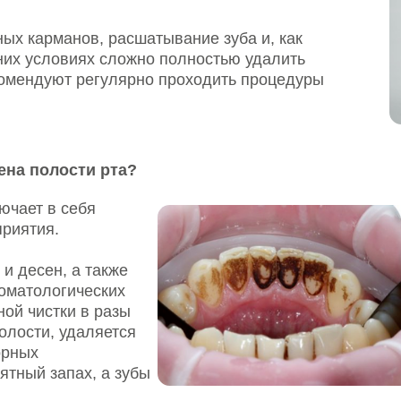
ловиях сложно полностью удалить
дуют регулярно проходить процедуры
олости рта?
в себя
я.
н, а также
логических
тки в разы
, удаляется
запах, а зубы
ена?
атривает ротовую полость, определяя наличие и степень о