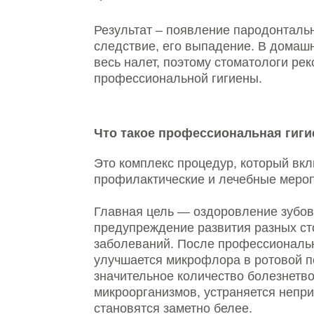
следствие, его выпадение. В домашних ус
весь налет, поэтому стоматологи рекомен
профессиональной гигиены.
Что такое профессиональная гигиена п
Это комплекс процедур, который включает 
профилактические и лечебные мероприяти
Главная цель — оздоровление зубов и десе
предупреждение развития разных стомато
заболеваний. После профессиональной чис
улучшается микрофлора в ротовой полости
значительное количество болезнетворных
микроорганизмов, устраняется неприятный 
становятся заметно белее.
Как проводится профессиональная гиги
В начале процедуры доктор тщательно осм