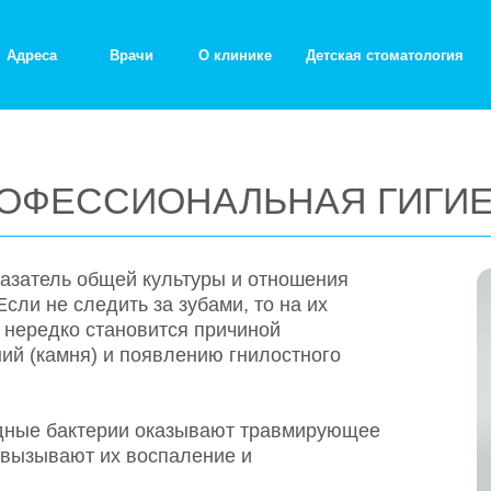
Врачи
О клинике
Детская стоматология
ЕССИОНАЛЬНАЯ ГИГИЕНА
ль общей культуры и отношения
 следить за зубами, то на их
дко становится причиной
мня) и появлению гнилостного
бактерии оказывают травмирующее
вают их воспаление и
манов, расшатывание зуба и, как