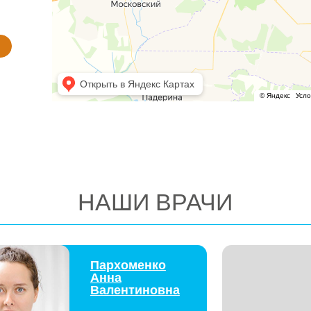
НАШИ ВРАЧИ
Пархоменко
Жес
Анна
Тат
Валентиновна
Иль
Врач – стоматолог –
Зубной
хирург, врач –
стоматолог – ортопед
ЗАПИСАТЬСЯ
З
ВСЕ ВРАЧИ