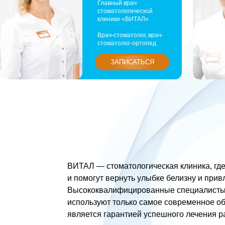
ВИТАЛ — стоматологическая клиника, где вам 
и помогут вернуть улыбке белизну и привлекател
Высококвалифицированные специалисты со стаж
используют только самое современное оборудов
является гарантией успешного лечения разных 
Каждый наш пациент получает индивидуальный 
и полный комплекс услуг, начиная
от стандартного профилактического осмотра и з
Прием проводится по записи: необходимо лишь 
Красивые зубы — это не только ваша привлекате
но и залог здоровья всего организма. Не отклад
ВИТАЛ — мы поможем даже в самых сложных сл