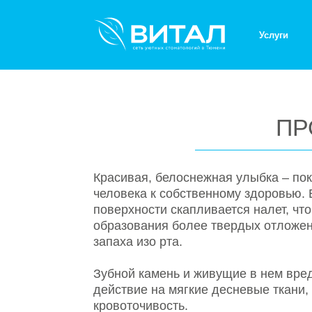
Услуги
Адреса
ПРОФ
Красивая, белоснежная улыбка – показате
человека к собственному здоровью. Если не
поверхности скапливается налет, что нере
образования более твердых отложений (ка
запаха изо рта.
Зубной камень и живущие в нем вредные 
действие на мягкие десневые ткани, вызы
кровоточивость.
Результат – появление пародонтальных кар