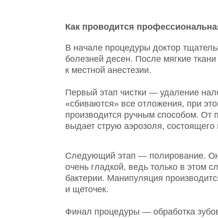
болезней десен. После мягкие ткани обра
к местной анестезии.
Первый этап чистки — удаление налета и 
«сбиваются» все отложения, при этом эма
производится ручным способом. От пятен 
выдает струю аэрозоля, состоящего из вод
Следующий этап — полирование. Оно необ
очень гладкой, ведь только в этом случае 
бактерии. Манипуляция производится при 
и щеточек.
Финал процедуры — обработка зубов стом
большое количество фтора. На поверхност
которая служит защитой от микроорганизмо
кариеса. Кроме этого, гель снижает повыш
Периодичность профессиональной
гигиены