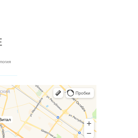
логия