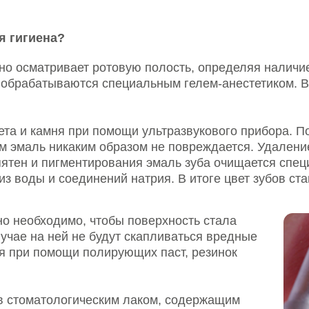
батываются специальным гелем-анестетиком. В некоторых с
камня при помощи ультразвукового прибора. Под его дейст
ль никаким образом не повреждается. Удаление поддеснев
и пигментирования эмаль зуба очищается специальным апп
ы и соединений натрия. В итоге цвет зубов становится ест
ходимо, чтобы поверхность стала
на ней не будут скапливаться вредные
помощи полирующих паст, резинок
атологическим лаком, содержащим
и образуется тончайшая пленка,
в, препятствуя, тем самым, развитию
енную чувствительность зубов.