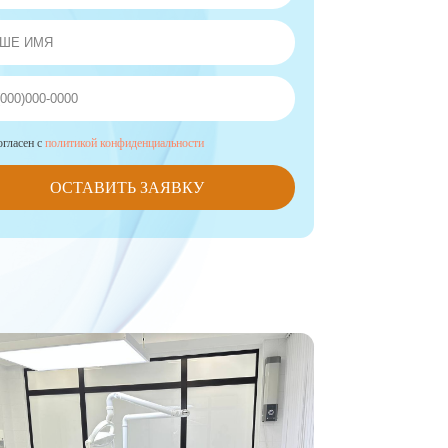
Детская стоматология
ул. Созидателей, д. 16, оф .2
+7 (3452) 79-99-58