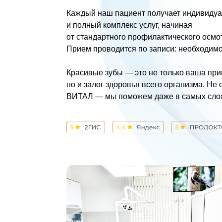
Тер
Лицензия ЛО41-01107-72/00640404
от 08 февраля 2023 г.
сто
Про
Услуги являются медицинскими
и требуют консультации специалиста