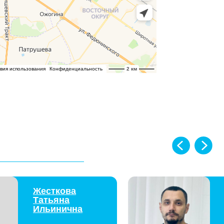
ткова
Гега
ьяна
Владимир
инична
Сергеевич
 врач
Врач-стоматолог-
хирург
АПИСАТЬСЯ
ЗАПИСАТЬСЯ