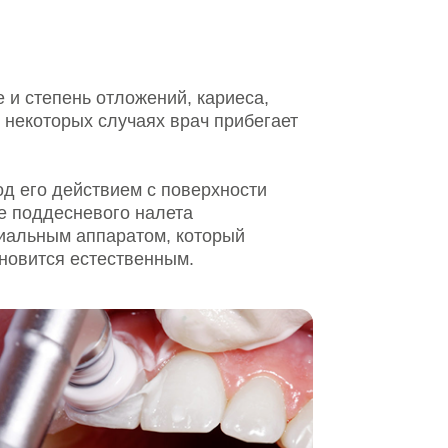
лучаях врач прибегает
вием с поверхности
ого налета
аратом, который
ественным.